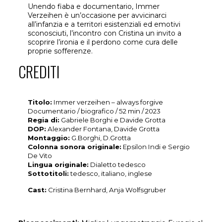
Unendo fiaba e documentario, Immer
Verzeihen è un’occasione per avvicinarci
all’infanzia e a territori esistenziali ed emotivi
sconosciuti, l’incontro con Cristina un invito a
scoprire l’ironia e il perdono come cura delle
proprie sofferenze.
CREDITI
Titolo:
Immer verzeihen – always forgive
Documentario / biografico / 52 min / 2023
Regia di:
Gabriele Borghi e Davide Grotta
DOP:
Alexander Fontana, Davide Grotta
Montaggio:
G.Borghi, D.Grotta
Colonna sonora originale:
Epsilon Indi e Sergio
De Vito
Lingua originale:
Dialetto tedesco
Sottotitoli:
tedesco, italiano, inglese
Cast:
Cristina Bernhard, Anja Wolfsgruber