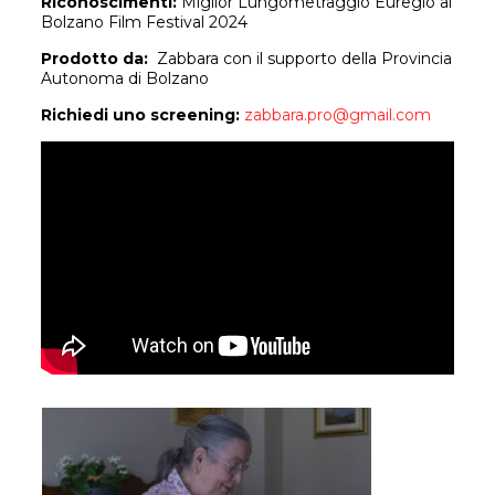
Riconoscimenti:
Miglior Lungometraggio Euregio al
Bolzano Film Festival 2024
Prodotto da:
Zabbara con il supporto della Provincia
Autonoma di Bolzano
Richiedi uno screening:
zabbara.pro@gmail.com