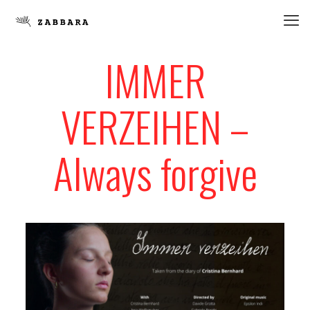
IMMER
VERZEIHEN –
Always forgive